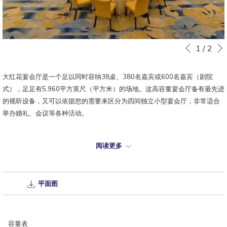
幻
点
1
/
2
先前
灯
击
片
以
大红花宴会厅是一个足以同时容纳38桌、380名嘉宾或600名嘉宾（剧院
放
下
式），足足有5,960平方英尺（平方米）的场地。这高容量宴会厅备有最先进
映
链
的视听设备，又可以依据您的需要来区分为四间独立小型宴会厅，非常适合
控
接
举办婚礼、会议等各种活动。
制
将
按
更
钮
新
阅读更多
邀求提案
上
面
的
平面图
内
容
容量表