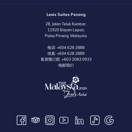
Lexis Suites Penang
28, Jalan Teluk Kumbar,
11920 Bayan Lepas,
Pulau Pinang, Malaysia.
电话:
+604 628 2888
传真:
+604 628 2889
客房预订部:
+603 2083 0933
电邮我们