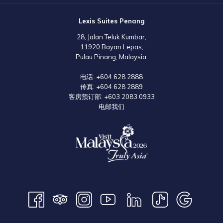
Lexis Suites Penang
28, Jalan Teluk Kumbar,
11920 Bayan Lepas,
Pulau Pinang, Malaysia.
电话:
+604 628 2888
传真:
+604 628 2889
客房预订部:
+603 2083 0933
电邮我们