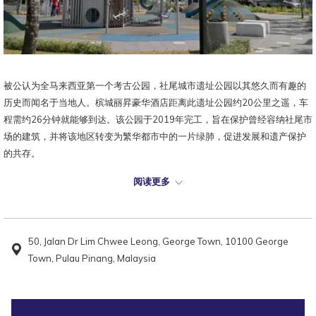
被公认为全马来西亚第一个考古公园，社尾城市遗址公园以其悠久而有趣的
历史而闻名于当地人。槟城丽昇豪华酒店距离此遗址公园约20公里之遥，车
程需约26分钟就能够到达。该公园于2019年完工，旨在保护曾经容纳社尾市
场的建筑，并将该地区转变为繁华都市中的一片绿肺，促进发展和遗产保护
的共存。
社尾城市遗址公园的主要亮点是社尾水道，这条季风排水道已被清理干净和
阅读更多
加以美化，现在充满了各种彩色锦鲤。这里还有一个都市广场，种满了各种
高大的树木和郁郁葱葱的绿草，以及一个现代化的儿童游乐场，使公园成为
下午散步的理想场所，让您与家人能够在此拍下许多美丽照片留念。
50, Jalan Dr Lim Chwee Leong, George Town, 10100 George
入场费:
Town, Pulau Pinang, Malaysia
免费入场
地图: