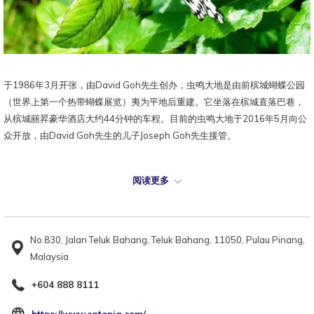
于1986年3月开张，由David Goh先生创办，虫鸣大地是由前槟城蝴蝶公园
（世界上第一个热带蝴蝶展览）夷为平地后重建。它坐落在槟城直落巴巷，
从槟城丽昇豪华酒店大约44分钟的车程。目前的虫鸣大地于2016年5月向公
众开放，由David Goh先生的儿子Joseph Goh先生接管。
虫鸣大地不只是一个蝴蝶保护区和旅游景点，它还是一个教育公众的活博物
阅读更多
馆，同时也是一个研究繁殖方法的中心。这里有超过4000只120种不同种类
的马来西亚蝴蝶，包括稀有的印度枯叶蝶(Kallima Paralekta)和濒危的裳鳯
蝶(Troides Helena)，游客们会被这里缤纷夺目的蝴蝶所吸引。
No.830, Jalan Teluk Bahang, Teluk Bahang, 11050, Pulau Pinang,
距槟城丽昇豪华酒店仅27公里，槟城的虫鸣大地也有其它景点，如爬行动
Malaysia
物、鸭子、鸟类，以及丛林昆虫和许多其他无脊椎动物，如甲虫、竹叶昆
+604 888 8111
虫、蜘蛛等。除此之外，这里也有为游客提供咖啡厅和纪念品商店等设施。
槟城虫鸣大地不仅对游客来说是一个理想的参观景点，也对蝴蝶爱好者和在
开
https://www.entopia.com/