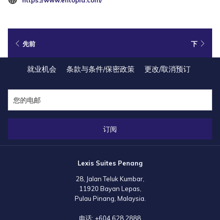
这个领域工作研究专业人员来说是个非常棒的教育和研究中心。
启
新
迫不及待地想要被成千上万的蝴蝶围绕着？现在就预订您在槟城丽昇豪华酒
标
店的套房吧!
先前
下
签
页
入场费:
就业机会
条款与条件/保密政策
更改/取消预订
门票可能会有所不同，所以前往他们的网站或联系他们以获取更多信息。
地图:
订阅
Lexis Suites Penang
28, Jalan Teluk Kumbar,
11920 Bayan Lepas,
Pulau Pinang, Malaysia.
电话:
+604 628 2888