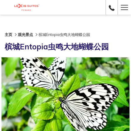
Ha
Me
主页
观光景点
槟城Entopia虫鸣大地蝴蝶公园
槟城Entopia虫鸣大地蝴蝶公园