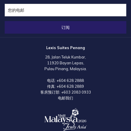
订阅
Lexis Suites Penang
28, Jalan Teluk Kumbar,
11920 Bayan Lepas,
Pulau Pinang, Malaysia.
电话:
+604 628 2888
传真:
+604 628 2889
客房预订部:
+603 2083 0933
电邮我们