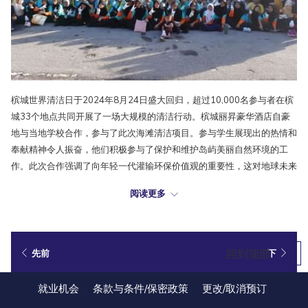
槟城世界清洁日于2024年8月24日盛大回归，超过10,000名参与者在槟
城33个地点共同开展了一场大规模的清洁行动。槟城丽昇豪华酒店自豪
地与当地学校合作，参与了此次海滩清洁项目。参与学生展现出的热情和
奉献精神令人振奋，他们积极参与了保护和维护岛屿美丽自然环境的工
作。此次合作强调了向年轻一代灌输环保价值观的重要性，这对地球未来
的福祉至关重要。
阅读更多
槟城丽昇豪华酒店对其团队的辛勤付出表示衷心的感谢，也为学生们的热
情和投入感到非常欣慰。此项目不仅突显了环保责任的重要性，还为构建
更可持续的未来奠定了基础。酒店团队期待着继续为创建一个更加清洁、
回到顶部
先前
下
绿色的世界贡献力量。
就业机会
条款与条件/保密政策
更改/取消预订