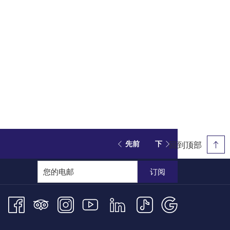
回到顶部
先前
下
订阅