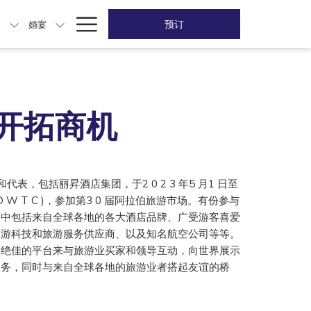
Hamburger
预订
动
婚宴
Menu
场开拓商机
和代表，包括丽昇酒店集团，于2 0 2 3 年5 月1 日至
 W T C )，参加第3 0 届阿拉伯旅游市场。有份参与
商中包括来自全球各地的各大酒店品牌、广受游客喜爱
旅游科技和旅游服务供应商、以及知名航空公司等等。
个绝佳的平台来与旅游业买家和领导互动，向世界展示
服务，同时与来自全球各地的旅游业者搭起友谊的桥