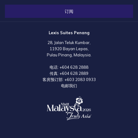
订阅
Lexis Suites Penang
28, Jalan Teluk Kumbar,
11920 Bayan Lepas,
Pulau Pinang, Malaysia.
电话:
+604 628 2888
传真:
+604 628 2889
客房预订部:
+603 2083 0933
电邮我们