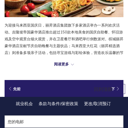
为迎接马来西亚国庆日，丽昇酒店集团旗下多家酒店举办一系列欢庆活
动。吉隆坡帝国豪华酒店推出超过150款本地美食的国庆自助餐、怀旧游
戏及空中观景台烟火观赏，并在卫星餐厅和酒吧举行倒数派对。槟城丽昇
豪华酒店呈献节庆自助晚餐与主题饮品；马来西亚大红花（丽昇精选酒
店）则准备多项亲子活动，包括寻宝游戏与彩绘体验，营造欢乐温馨的节
日氛围。
阅读更多
回到顶部
先前
下
就业机会
条款与条件/保密政策
更改/取消预订