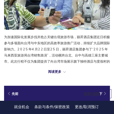
为加速国际化发展步伐并抢占关键出境旅游市场，丽昇酒店集团近日积极
参与多项面向台湾与中东地区的高效率旅游推广活动，持续扩大品牌国际
影响力。2 0 2 5 年4 月2 2 日至2 5 日，丽昇酒店集团参与了“2 0 2 5 年
马来西亚旅游局台湾销售路演”，活动横跨台北、台中与高雄三座主要城
市。此次行程不仅为集团提供了向台湾市场展示旗下独特酒店与度假村的
理想平台，也促成了多项具潜力的商务合作洽谈。
阅读更多
随后在4 月2 8 日至5 月1 日，丽昇酒店集团赴迪拜参加第31届阿拉伯国
际旅游展，该展会于迪拜世界贸易中心隆重举行。丽昇酒店集团与马来西
亚旅游局及其他82家参展单位共同亮相，展现了马来西亚
回到顶部
先前
下
持续提升中东市场旅游吸引力的坚定承诺。代表团由马来西亚旅游、艺术
及文化部长拿督斯里张庆信（D a t o’ S r i T i o n g K i n g S i n g）与旅
就业机会
条款与条件/保密政策
更改/取消预订
游局总干事拿督玛诺哈兰（D a t u k M a n o h a ra n Pe r i a s a m y）率