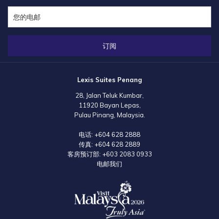
领。此次展会为与全球主要旅游合作伙伴建立更紧密关系提供了宝贵契
机。
为了进一步深化中东市场合作关系，丽昇酒店集团紧接着于5月4日至8
订阅
日参与了“阿拉伯旅游展后销售路演”，活动分别在沙特阿拉伯的吉达与利
雅得举行，正式为“ 2 0 2 6 马来西亚旅游年”（ V i s i t
Malaysia 2026, VM2026）揭开序幕，并与“2025马来西亚文化周”联动
Lexis Suites Penang
开展“世界之色”文化系列推广活动。活动由马来西亚旅游局主办，旨在向
28, Jalan Teluk Kumbar,
中东市场展现马来西亚多元文化的魅力与真挚的热情待客之道。
11920 Bayan Lepas,
此次沙特之行再度由拿督斯里张庆信部长带队，随行代表团阵容强大，涵
Pulau Pinang, Malaysia.
盖3 7 位来自旅游相关行业的代表。
电话:
+604 628 2888
传真:
+604 628 2889
丽昇酒店集团代表荣幸成为马来西亚推广队伍的一员，共同致力于建立策
客房预订部:
+603 2083 0933
略性伙伴关系，推动马来西亚成为沙特及更广泛中东旅客的首选旅游目的
电邮我们
地。透过一系列精准而高效的市场拓展行动，丽昇酒店集团再次彰显了我
们拓展国际市场版图，以及为全球旅客提供卓越旅宿体验的坚定承诺。