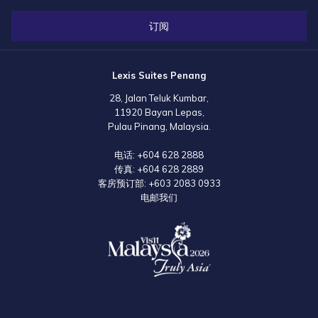
订阅
Lexis Suites Penang
28, Jalan Teluk Kumbar,
11920 Bayan Lepas,
Pulau Pinang, Malaysia.
电话:
+604 628 2888
传真:
+604 628 2889
客房预订部:
+603 2083 0933
电邮我们