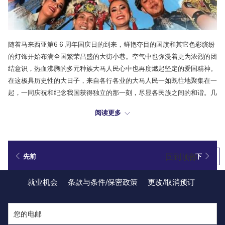
随着马来西亚第6 6 周年国庆日的到来，鲜艳夺目的国旗和其它色彩缤纷
的灯饰开始布满全国繁荣昌盛的大街小巷。空气中也弥漫着更为浓烈的团
结意识，热血沸腾的多元种族大马人民心中也再度燃起坚定的爱国精神。
在这极具历史性的大日子，来自各行各业的大马人民一如既往地聚集在一
起，一同庆祝和纪念我国获得独立的那一刻，尽显各民族之间的和谐。几
乎每年都会在布城广场举办的国庆日庆典大游行里更是可以见证到丰富多
阅读更多
彩的传统文化演出，及午夜钟声响起时的绚丽烟花表演，举国欢腾这意义
非凡的日子。在这重要的一天，让全国人民以更坚定一致的步伐一同庆祝
过去，拥抱现在，满怀希望地继续迈向一个更美好的未来。祝大家国庆日
快乐!
回到顶部
先前
下
就业机会
条款与条件/保密政策
更改/取消预订