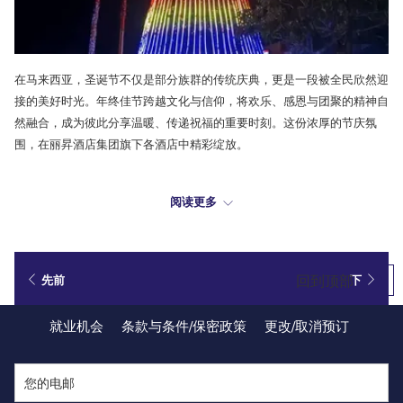
在马来西亚，圣诞节不仅是部分族群的传统庆典，更是一段被全民欣然迎
接的美好时光。年终佳节跨越文化与信仰，将欢乐、感恩与团聚的精神自
然融合，成为彼此分享温暖、传递祝福的重要时刻。这份浓厚的节庆氛
围，在丽昇酒店集团旗下各酒店中精彩绽放。
吉隆坡帝国豪华酒店以高雅细致的圣诞装饰与匠心独具的节庆餐饮体验，
阅读更多
为城市年末增添璀璨光彩；马来西亚大红花（丽昇精选酒店）与槟城丽昇
豪华酒店则结合迷人滨海景致与贴心款待，营造轻松而温馨的节日氛围。
从丰盛的圣诞自助餐到精心策划的限定套餐，每一项年终礼遇都为欢聚而
生。
回到顶部
先前
下
就业机会
条款与条件/保密政策
更改/取消预订