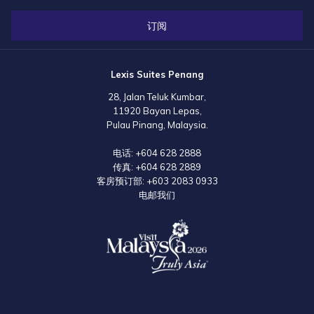
订阅
Lexis Suites Penang
28, Jalan Teluk Kumbar,
11920 Bayan Lepas,
Pulau Pinang, Malaysia.
电话:
+604 628 2888
传真:
+604 628 2889
客房预订部:
+603 2083 0933
电邮我们