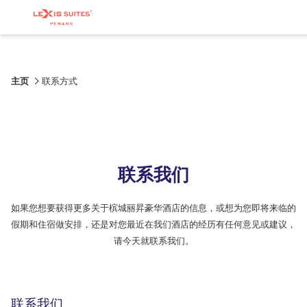
主页
联系方式
联系我们
如果您想要获得更多关于槟城丽昇豪华酒店的信息，或想为您即将来临的
假期和住宿做安排，还是对您最近在我们酒店的经历有任何意见或建议，
请今天就联系我们。
联系我们