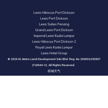
Lexis Hibiscus Port Dickson
Lexis Port Dickson
Lexis Suites Penang
Grand Lexis Port Dickson
Imperial Lexis Kuala Lumpur
Lexis Hibiscus Port Dickson 2
Royal Lexis Kuala Lumpur
Lexis Hotel Group
© 2026 KL Metro Land Development Sdn Bhd. Reg. No
200501035897
(718044-V). All Rights Reserved.
槟城天气